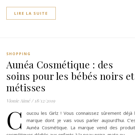
LIRE LA SUITE
SHOPPING
Aunéa Cosmétique : des
soins pour les bébés noirs et
métisses
Vionie Aimé
/
18/12/2019
C
oucou les Girlz ! Vous connaissez sûrement déjà 
marque dont je vais vous parler aujourd’hui. C’e
Aunéa Cosmétique. La marque vend des produi
cosmétiques dédiés aux enfants à la peau noire, mate ou…