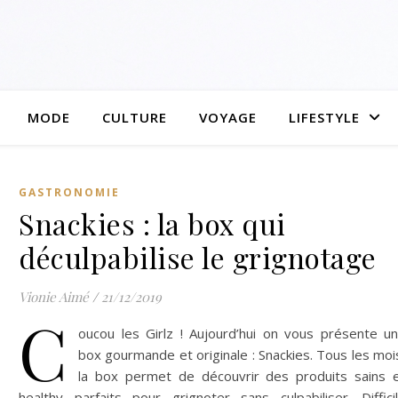
MODE
CULTURE
VOYAGE
LIFESTYLE
GASTRONOMIE
Snackies : la box qui
déculpabilise le grignotage
Vionie Aimé
/
21/12/2019
C
oucou les Girlz ! Aujourd’hui on vous présente u
box gourmande et originale : Snackies. Tous les moi
la box permet de découvrir des produits sains 
healthy parfaits pour grignoter sans culpabiliser. Diffici