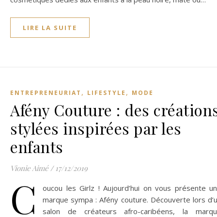
LIRE LA SUITE
,
,
ENTREPRENEURIAT
LIFESTYLE
MODE
Afény Couture : des création
stylées inspirées par les
enfants
Vionie Aimé
/
17/12/2019
C
oucou les Girlz ! Aujourd’hui on vous présente u
marque sympa : Afény couture. Découverte lors d’
salon de créateurs afro-caribéens, la marq