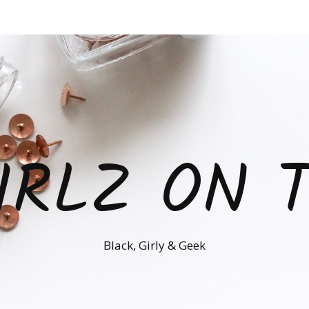
IRLZ ON 
Black, Girly & Geek