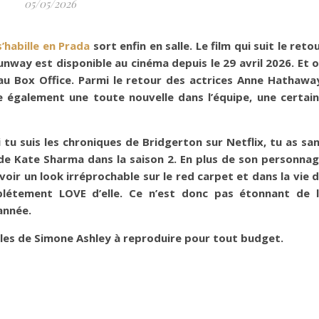
05/05/2026
s’habille en Prada
sort enfin en salle. Le film qui suit le reto
nway est disponible au cinéma depuis le 29 avril 2026. Et 
au Box Office. Parmi le retour des actrices Anne Hathawa
e également une toute nouvelle dans l’équipe, une certai
 tu suis les chroniques de Bridgerton sur Netflix, tu as sa
e de Kate Sharma dans la saison 2. En plus de son personna
oir un look irréprochable sur le red carpet et dans la vie 
mplétement LOVE d’elle. Ce n’est donc pas étonnant de 
’année.
les de Simone Ashley à reproduire pour tout budget.