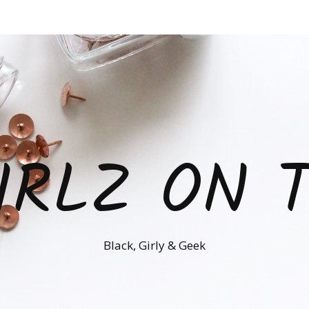
IRLZ ON 
Black, Girly & Geek