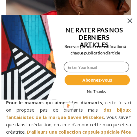
NE RATER PAS NOS
DERNIERS
ARTICLES
Recevez par mail une notification à
chaque publication d'article
Abonnez-vous
No Thanks
Pour le mamans qui aiment les diamants
, cette fois-ci
on propose pas de diamants mais
des bijoux
fantaisistes de la marque Saven Mistekes
. Vous savez
que dans la rédaction, on aime d’amour cette marque et sa
créatrice.
D’ailleurs une collection capsule spéciale fête