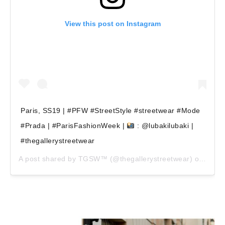
View this post on Instagram
Paris, SS19 | #PFW #StreetStyle #streetwear #Mode
#Prada | #ParisFashionWeek |
: @lubakilubaki |
#thegallerystreetwear
A post shared by
TGSW™
(@thegallerystreetwear) on
Sep 2