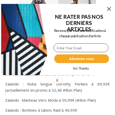
NE RATER PAS NOS
DERNIERS
ARTICLES
Recevez par mail une notification à
chaque publication d'article
Abonnez-vous
No Thanks
Un total look, ultra tendance, tout ce qu’on aime.
Zalando : Robe longue Dorothy Perkins à 69,95€
(actuellement en promo à 52,46 #Bon Plan)
Zalando : Manteau Vero Moda à 59,99€ (#Bon Plan)
Zalando : Bottines à talons Raid à 49,95€