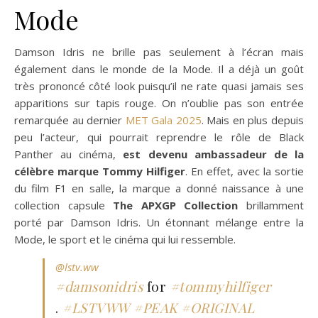
Mode
Damson Idris ne brille pas seulement à l’écran mais
également dans le monde de la Mode. Il a déjà un goût
très prononcé côté look puisqu’il ne rate quasi jamais ses
apparitions sur tapis rouge. On n’oublie pas son entrée
remarquée au dernier
MET Gala 2025
. Mais en plus depuis
peu l’acteur, qui pourrait reprendre le rôle de Black
Panther au cinéma,
est devenu ambassadeur de la
célèbre marque Tommy Hilfiger
. En effet, avec la sortie
du film F1 en salle, la marque a donné naissance à une
collection capsule
The APXGP Collection
brillamment
porté par Damson Idris. Un étonnant mélange entre la
Mode, le sport et le cinéma qui lui ressemble.
@lstv.ww
#damsonidris
for
#tommyhilfiger
.
#LSTVWW
#PEAK
#ORIGINAL