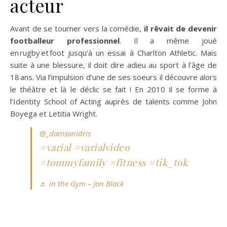
acteur
Avant de se tourner vers la comédie,
il rêvait de devenir
footballeur professionnel
. Il a même joué
en rugby et foot jusqu’à un essai à Charlton Athletic. Mais
suite à une blessure, il doit dire adieu au sport à l’âge de
18 ans. Via l’impulsion d’une de ses soeurs il découvre alors
le théâtre et là le déclic se fait ! En 2010 il se forme à
l’Identity School of Acting auprès de talents comme John
Boyega et Letitia Wright.
@_damsonidris
#varial
#varialvideo
#tommyfamily
#fitness
#tik_tok
♬ In the Gym – Jon Black