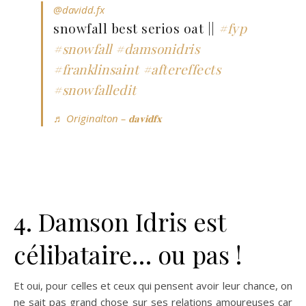
@davidd.fx
snowfall best serios oat ||
#fyp
#snowfall
#damsonidris
#franklinsaint
#aftereffects
#snowfalledit
♬ Originalton – 𝐝𝐚𝐯𝐢𝐝𝐟𝐱
4. Damson Idris est
célibataire… ou pas !
Et oui, pour celles et ceux qui pensent avoir leur chance, on
ne sait pas grand chose sur ses relations amoureuses car